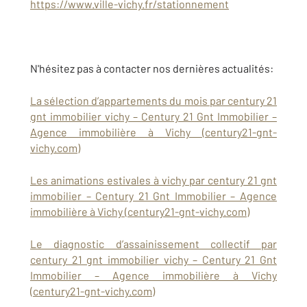
https://www.ville-vichy.fr/stationnement
N'hésitez pas à contacter nos dernières actualités:
La sélection d’appartements du mois par century 21
gnt immobilier vichy – Century 21 Gnt Immobilier –
Agence immobilière à Vichy (century21-gnt-
vichy.com)
Les animations estivales à vichy par century 21 gnt
immobilier – Century 21 Gnt Immobilier – Agence
immobilière à Vichy (century21-gnt-vichy.com)
Le diagnostic d’assainissement collectif par
century 21 gnt immobilier vichy – Century 21 Gnt
Immobilier – Agence immobilière à Vichy
(century21-gnt-vichy.com)