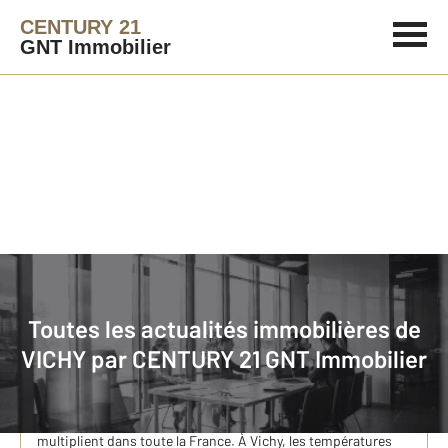
CENTURY 21
GNT Immobilier
Immobilier
Actualités immobilières à VICHY
Toutes les actualités immobilières de
Canicule à Vichy : où trouver de la fraîcheur dans la
VICHY par
CENTURY 21 GNT Immobilier
ville et à moins de 20 minutes aux alentours ?
Quand le thermomètre grimpe, Vichy regorge d'endroits pour
respirer L'été est bien installé et les épisodes de canicule se
multiplient dans toute la France. À Vichy, les températures