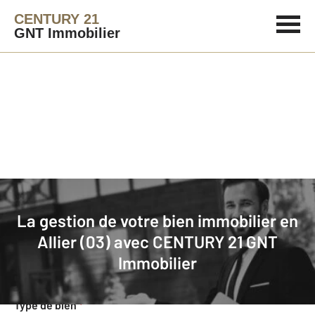
CENTURY 21
GNT Immobilier
Agence immobilière
Mettre en gestion
La gestion de votre bien immobilier en
Demande d'informations pour la
Allier (03) avec
CENTURY 21 GNT
gestion de votre bien
Immobilier
Concernant votre bien
Type de bien
*