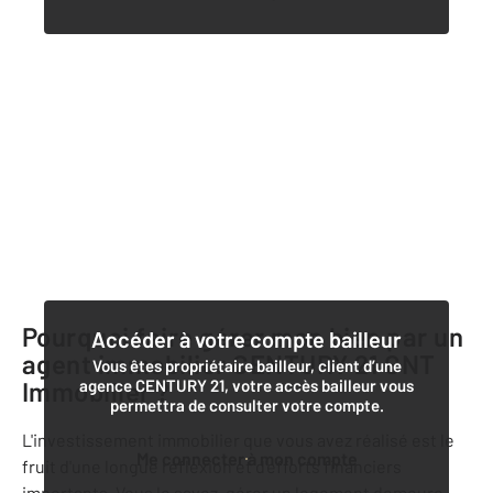
Pourquoi faire gérer mon bien par un
Accéder à votre compte bailleur
agent immobilier
CENTURY 21 GNT
Vous êtes propriétaire bailleur, client d’une
Immobilier
agence CENTURY 21, votre accès bailleur vous
?
permettra de consulter votre compte.
L'investissement immobilier que vous avez réalisé est le
Me connecter à mon compte
fruit d'une longue réflexion et d'efforts financiers
importants. Vous le savez, gérer un logement demeure