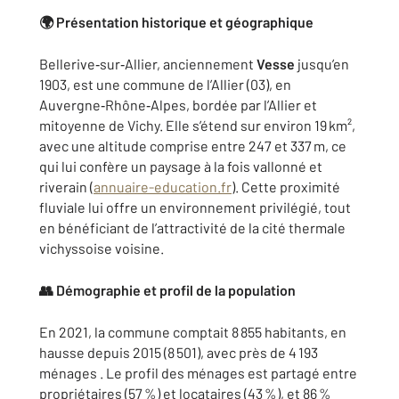
🌍 Présentation historique et géographique
Bellerive‑sur‑Allier, anciennement
Vesse
jusqu’en
1903, est une commune de l’Allier (03), en
Auvergne‑Rhône‑Alpes, bordée par l’Allier et
mitoyenne de Vichy. Elle s’étend sur environ 19 km²,
avec une altitude comprise entre 247 et 337 m, ce
qui lui confère un paysage à la fois vallonné et
riverain (
annuaire-education.fr
). Cette proximité
fluviale lui offre un environnement privilégié, tout
en bénéficiant de l’attractivité de la cité thermale
vichyssoise voisine.
👥 Démographie et profil de la population
En 2021, la commune comptait 8 855 habitants, en
hausse depuis 2015 (8 501), avec près de 4 193
ménages . Le profil des ménages est partagé entre
propriétaires (57 %) et locataires (43 %), et 86 %