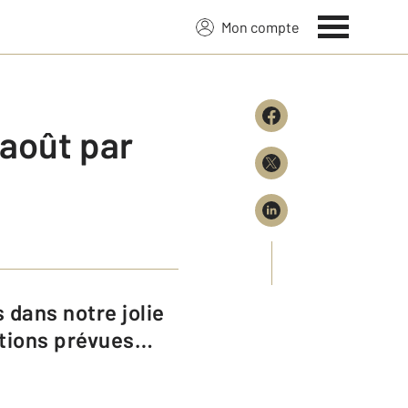
Mon compte
 août par
mations prévues…