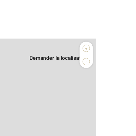
+
Demander la localisation
-
2
m
r le détail]