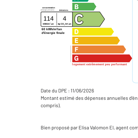
consommation
(énergie primaire)
émissions
114
4
2
2
kg CO
/m
.an
kWh/m
.an
2
60 kWh/m²/an
d'énergie finale
logement extrêmement peu performant
Date du DPE : 11/06/2026
Montant estimé des dépenses annuelles d'éne
compris).
Bien proposé par
Elisa
Valomon
EI
, agent co