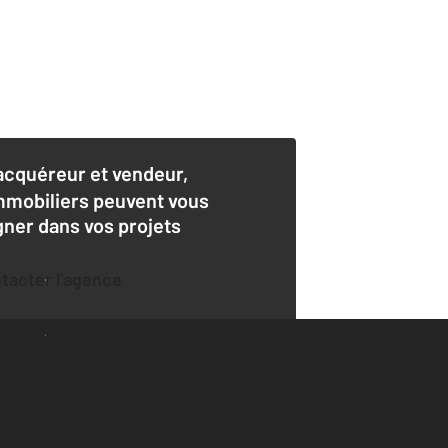
acquéreur et vendeur,
mmobiliers peuvent vous
er dans vos projets
ntacter l'agence
der une estimation