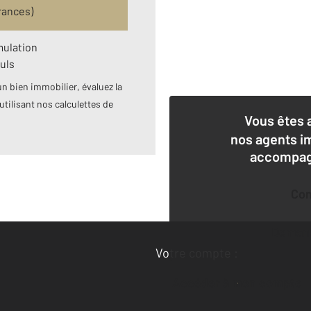
rances)
mulation
uls
n bien immobilier, évaluez la
utilisant nos calculettes de
Vous êtes 
nos agents i
accompagn
Co
Deman
Votre compte :
Accéder à mon compte