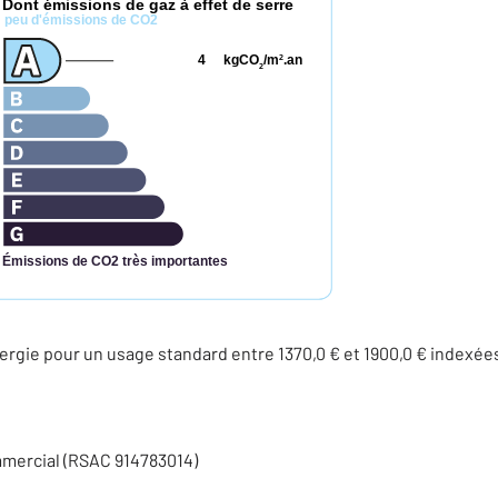
Dont émissions de gaz à effet de serre
*
peu d'émissions de CO2
4
kgCO
/m
.an
2
2
Émissions de CO2 très importantes
rgie pour un usage standard entre 1370,0 € et 1900,0 € indexé
mmercial (RSAC 914783014)