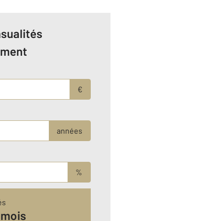
sualités
ement
€
années
%
és
 mois