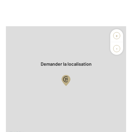
Afficher sur la carte :
+
Agence
Biens vendus
-
Demander la localisation
Vue globale
2
Surface totale : 673,7 m
2
Surface habitable : 271,6 m
2
Surface terrain : 3 530 m
Nombre de pièces : 9
[Voir le détail]