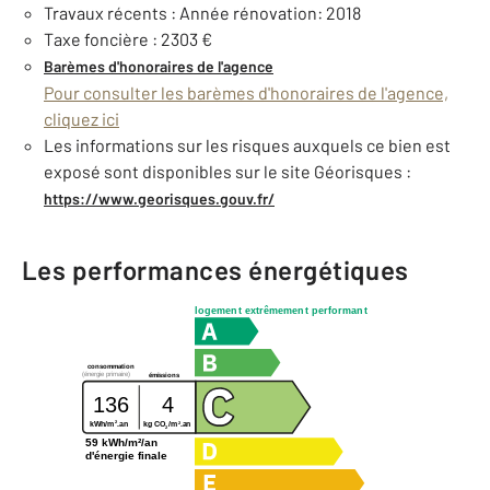
Travaux récents : Année rénovation: 2018
Taxe foncière : 2303 €
Barèmes d'honoraires de l'agence
Pour consulter les barèmes d'honoraires de l'agence,
cliquez ici
Les informations sur les risques auxquels ce bien est
exposé sont disponibles sur le site Géorisques :
https://www.georisques.gouv.fr/
Les performances énergétiques
logement extrêmement performant
consommation
(énergie primaire)
émissions
136
4
2
2
kg CO
/m
.an
kWh/m
.an
2
59 kWh/m²/an
d'énergie finale