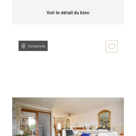
Voir le détail du bien
Exclusivité
VICHY 03
2
171,84 m
, 7 pièces
Ref : 1888
Appartement T7 à vendre