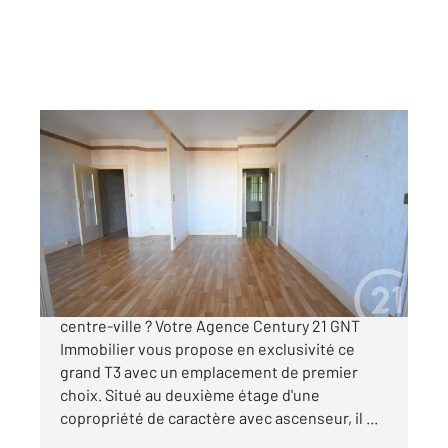
VICHY 03
2
87,71 m
, 3 pièces
Ref : 1811
Appartement T3 à vendre
122 000 €
Vous souhaitez un appartement à 2 pas du
centre-ville ? Votre Agence Century 21 GNT
Immobilier vous propose en exclusivité ce
grand T3 avec un emplacement de premier
choix. Situé au deuxième étage d'une
copropriété de caractère avec ascenseur, il ...