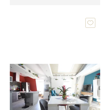
VICHY 03
2
59,43 m
, 3 pièces
Ref : 1786
Appartement T3 à vendre
214 000 €