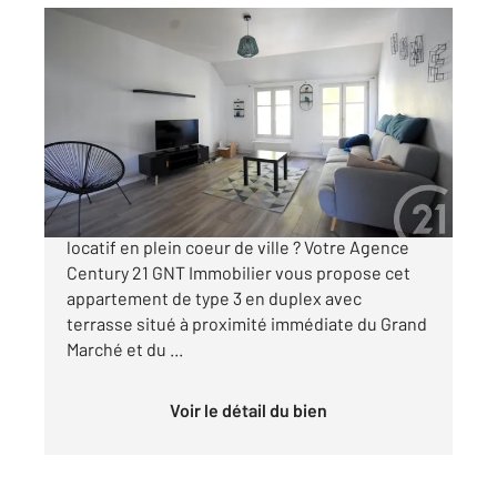
VICHY 03
2
61,24 m
, 3 pièces
Ref : 1429
Appartement T3 à vendre
140 000 €
Vous êtes à la recherche d'un investissement
locatif en plein coeur de ville ? Votre Agence
Century 21 GNT Immobilier vous propose cet
appartement de type 3 en duplex avec
terrasse situé à proximité immédiate du Grand
Marché et du ...
Voir le détail du bien