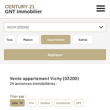
CENTURY 21
GNT Immobilier
VICHY (03200)
Tous
Maison
Appartement
Autres
Appliquer
Vente appartement Vichy (03200)
24 annonces immobilières :
Trier par :
Date
Prix
Surface
Exclusivité
DPE