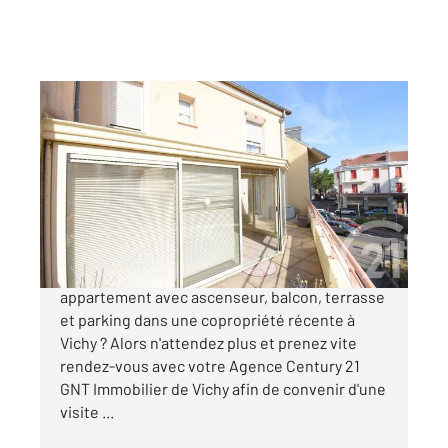
VICHY 03
2
78,17 m
, 3 pièces
Ref : 1955
Appartement F3 à vendre
210 000 €
EEXCLUSIVITÉ !!! Vous recherchez un
appartement avec ascenseur, balcon, terrasse
et parking dans une copropriété récente à
Vichy ? Alors n'attendez plus et prenez vite
rendez-vous avec votre Agence Century 21
GNT Immobilier de Vichy afin de convenir d'une
visite ...