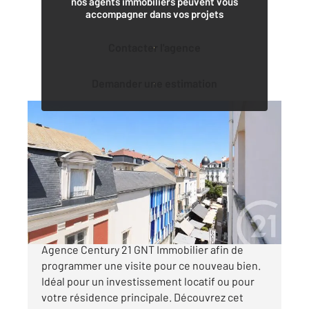
nos agents immobiliers peuvent vous
accompagner dans vos projets
Contacter l'agence
Demander une estimation
VICHY 03
2
42 m
, 2 pièces
Ref : 1947
Appartement F2 à vendre
95 000 €
Prenez vite votre téléphone et contactez votre
Agence Century 21 GNT Immobilier afin de
programmer une visite pour ce nouveau bien.
Idéal pour un investissement locatif ou pour
votre résidence principale. Découvrez cet