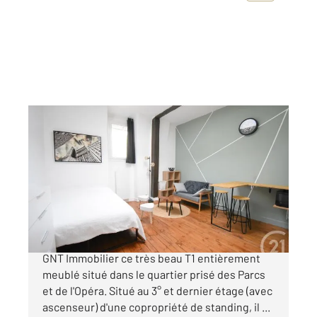
VICHY 03
2
21,84 m
, 1 pièce
Ref : 1898
Appartement F1 à vendre
69 000 €
Venez visiter avec votre Agence Century 21
GNT Immobilier ce très beau T1 entièrement
meublé situé dans le quartier prisé des Parcs
et de l'Opéra. Situé au 3° et dernier étage (avec
ascenseur) d'une copropriété de standing, il ...