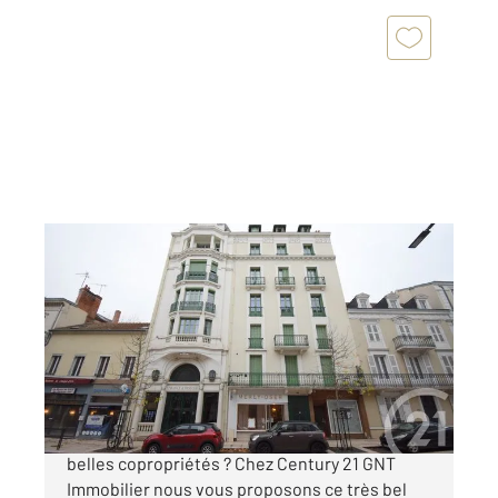
VICHY 03
2
104,36 m
, 3 pièces
Ref : 1911
Appartement F3 à vendre
191 500 €
Vous aimez l'architecture vichyssoise et les
belles copropriétés ? Chez Century 21 GNT
Immobilier nous vous proposons ce très bel