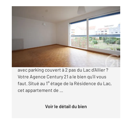
VICHY 03
2
68,85 m
, 3 pièces
Ref : 1966
Appartement T3 à vendre
165 000 €
Vous recherchez un appartement prêt à vivre
avec parking couvert à 2 pas du Lac d'Allier ?
Votre Agence Century 21 a le bien qu'il vous
faut. Situé au 1° étage de la Résidence du Lac,
cet appartement de ...
Voir le détail du bien