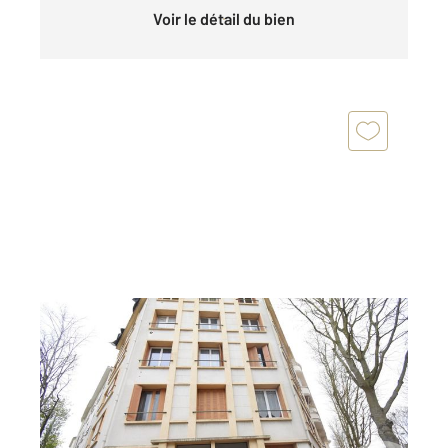
Voir le détail du bien
VICHY 03
2
38,17 m
, 2 pièces
Ref : 1305
Appartement T2 à vendre
68 000 €