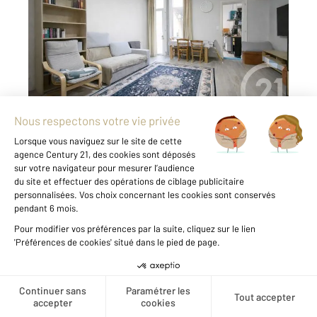
Ref : 1619
Appartement T2 à vendre
135 000 €
A la recherche d'un premier achat ou d'un
investissement locatif ? Prenez vite rendez-
vous avec votre Agence Century 21 GNT
Immobilier pour visiter cet appartement de
type 2 avec cour privative en coeur de ville.
Idéalement situé à proximité ...
Voir le détail du bien
Créer une alerte