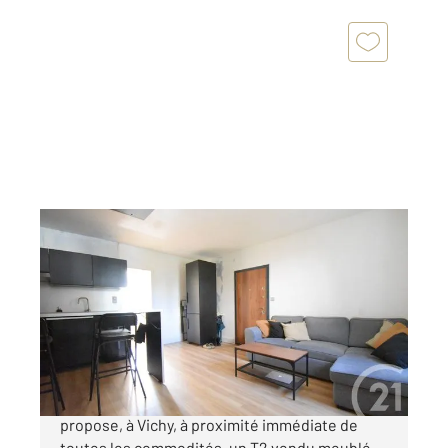
VICHY 03
2
41,56 m
, 2 pièces
Ref : 1873
Appartement T2 à vendre
114 000 €
Votre Agence Century 21 GNT Immobilier vous
propose, à Vichy, à proximité immédiate de
toutes les commodités, un T2 vendu meublé.