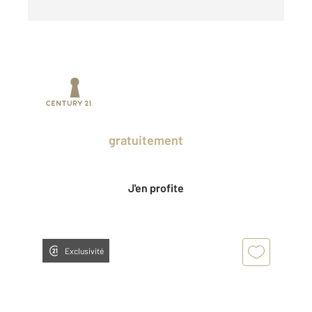
Prenez un temps d'avance sur le marché
en profitant
gratuitement
des Ventes
Privées CENTURY 21.
J'en profite
Exclusivité