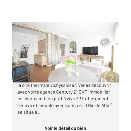
VICHY 03
2
39,62 m
, 2 pièces
Ref : 1573
Appartement T1 à vendre
120 000 €
Vous recherchez un appartement au cœur de
la cité thermale vichyssoise ? Venez découvrir
avec votre agence Century 21 GNT Immobilier
ce charmant bien prêt à vivre!!! Entièrement
rénové et meublé avec goût, ce T1 Bis de 40m²
se situe à ...
Voir le détail du bien