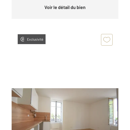
Voir le détail du bien
Exclusivité
VICHY 03
2
35,83 m
, 2 pièces
Ref : 1484
Appartement à vendre
80 000 €