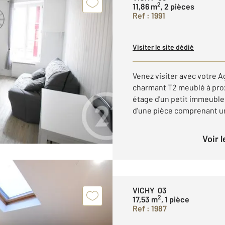
2
11,86 m
, 2 pièces
Ref : 1991
Visiter le site dédié
Venez visiter avec votre 
charmant T2 meublé à prox
étage d'un petit immeuble
d'une pièce comprenant un
Voir 
VICHY 03
2
17,53 m
, 1 pièce
Ref : 1987