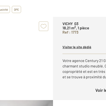
usivité
DPE
VICHY 03
2
18,21 m
, 1 pièce
Ref : 1773
Visiter le site dédié
Votre agence Century 21 
charmant studio meublé. 
copropriété et est en très
et se trouve à proximité du
Voir 