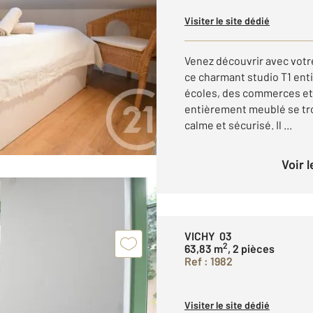
Visiter le site dédié
Venez découvrir avec vot
ce charmant studio T1 ent
écoles, des commerces et 
entièrement meublé se tr
calme et sécurisé. Il ...
Voir 
VICHY 03
2
63,83 m
, 2 pièces
Ref : 1982
Visiter le site dédié