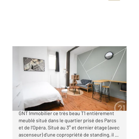
VICHY 03
2
21,84 m
, 1 pièce
Ref : 1898
Appartement F1 à vendre
69 000 €
Venez visiter avec votre Agence Century 21
GNT Immobilier ce très beau T1 entièrement
meublé situé dans le quartier prisé des Parcs
et de l'Opéra. Situé au 3° et dernier étage (avec
ascenseur) d'une copropriété de standing, il ...