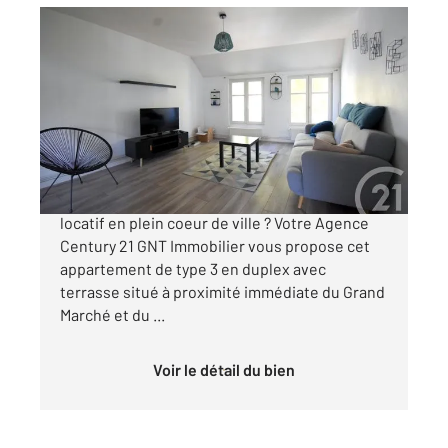
VICHY 03
2
61,24 m
, 3 pièces
Ref : 1429
Appartement T3 à vendre
140 000 €
Vous êtes à la recherche d'un investissement
locatif en plein coeur de ville ? Votre Agence
Century 21 GNT Immobilier vous propose cet
appartement de type 3 en duplex avec
terrasse situé à proximité immédiate du Grand
Marché et du ...
Voir le détail du bien