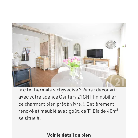
VICHY 03
2
39,62 m
, 2 pièces
Ref : 1573
Appartement T1 à vendre
120 000 €
Vous recherchez un appartement au cœur de
la cité thermale vichyssoise ? Venez découvrir
avec votre agence Century 21 GNT Immobilier
ce charmant bien prêt à vivre!!! Entièrement
rénové et meublé avec goût, ce T1 Bis de 40m²
se situe à ...
Voir le détail du bien