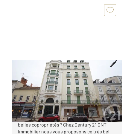
VICHY 03
2
104,36 m
, 3 pièces
Ref : 1911
Appartement F3 à vendre
191 500 €
Vous aimez l'architecture vichyssoise et les
belles copropriétés ? Chez Century 21 GNT
Immobilier nous vous proposons ce très bel