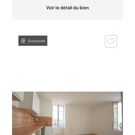
Voir le détail du bien
Exclusivité
VICHY 03
2
35,83 m
, 2 pièces
Ref : 1484
Appartement à vendre
80 000 €