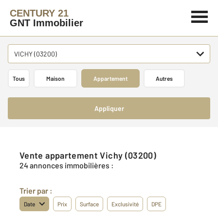
CENTURY 21
GNT Immobilier
VICHY (03200)
Tous
Maison
Appartement
Autres
Appliquer
Vente appartement Vichy (03200)
24 annonces immobilières :
Trier par :
Date
Prix
Surface
Exclusivité
DPE