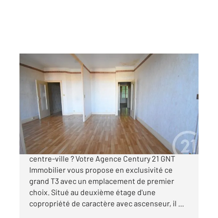
VICHY 03
2
87,71 m
, 3 pièces
Ref : 1811
Appartement T3 à vendre
122 000 €
Vous souhaitez un appartement à 2 pas du
centre-ville ? Votre Agence Century 21 GNT
Immobilier vous propose en exclusivité ce
grand T3 avec un emplacement de premier
choix. Situé au deuxième étage d'une
copropriété de caractère avec ascenseur, il ...