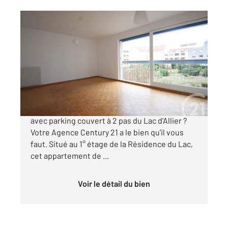
VICHY 03
2
68,85 m
, 3 pièces
Ref : 1966
Appartement T3 à vendre
165 000 €
Vous recherchez un appartement prêt à vivre
avec parking couvert à 2 pas du Lac d'Allier ?
Votre Agence Century 21 a le bien qu'il vous
faut. Situé au 1° étage de la Résidence du Lac,
cet appartement de ...
Voir le détail du bien