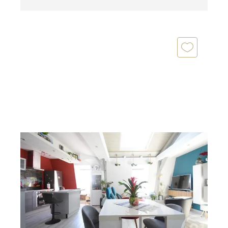
VICHY 03
2
59,43 m
, 3 pièces
Ref : 1786
Appartement T3 à vendre
214 000 €