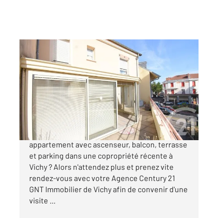
VICHY 03
2
78,17 m
, 3 pièces
Ref : 1955
Appartement F3 à vendre
210 000 €
EEXCLUSIVITÉ !!! Vous recherchez un
appartement avec ascenseur, balcon, terrasse
et parking dans une copropriété récente à
Vichy ? Alors n'attendez plus et prenez vite
rendez-vous avec votre Agence Century 21
GNT Immobilier de Vichy afin de convenir d'une
visite ...