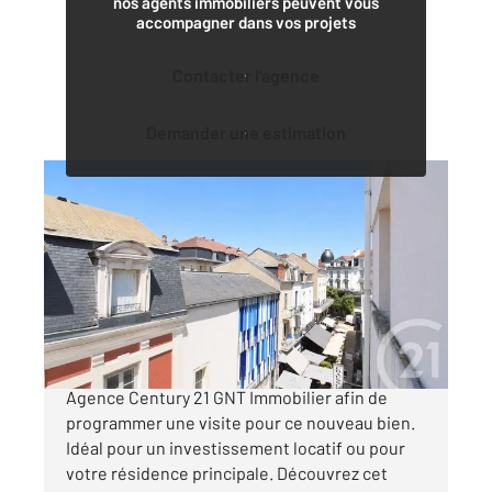
nos agents immobiliers peuvent vous
accompagner dans vos projets
Contacter l'agence
Demander une estimation
VICHY 03
2
42 m
, 2 pièces
Ref : 1947
Appartement F2 à vendre
95 000 €
Prenez vite votre téléphone et contactez votre
Agence Century 21 GNT Immobilier afin de
programmer une visite pour ce nouveau bien.
Idéal pour un investissement locatif ou pour
votre résidence principale. Découvrez cet