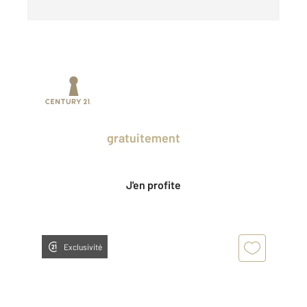
Prenez un temps d'avance sur le marché
en profitant
gratuitement
des Ventes
Privées CENTURY 21.
J'en profite
Exclusivité