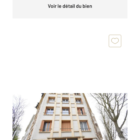
Voir le détail du bien
VICHY 03
2
38,17 m
, 2 pièces
Ref : 1305
Appartement T2 à vendre
68 000 €