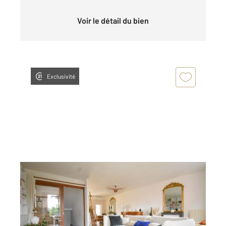
Voir le détail du bien
Exclusivité
VICHY 03
2
171,84 m
, 7 pièces
Ref : 1888
Appartement T7 à vendre