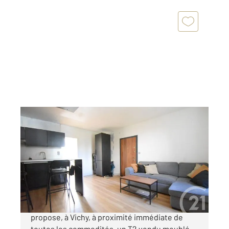
VICHY 03
2
41,56 m
, 2 pièces
Ref : 1873
Appartement T2 à vendre
114 000 €
Votre Agence Century 21 GNT Immobilier vous
propose, à Vichy, à proximité immédiate de
toutes les commodités, un T2 vendu meublé.