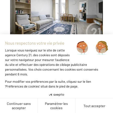
Ref : 1619
Appartement T2 à vendre
135 000 €
A la recherche d'un premier achat ou d'un
investissement locatif ? Prenez vite rendez-
vous avec votre Agence Century 21 GNT
Immobilier pour visiter cet appartement de
type 2 avec cour privative en coeur de ville.
Idéalement situé à proximité ...
Voir le détail du bien
Créer une alerte