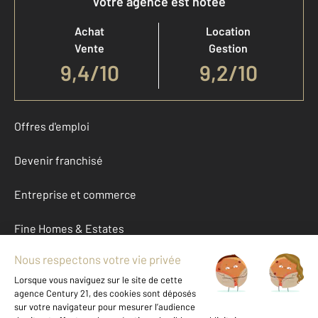
Votre agence est notée
Achat
Location
Vente
Gestion
9,4
/
10
9,2/10
Offres d'emploi
Devenir franchisé
Entreprise et commerce
Fine Homes & Estates
À propos
International