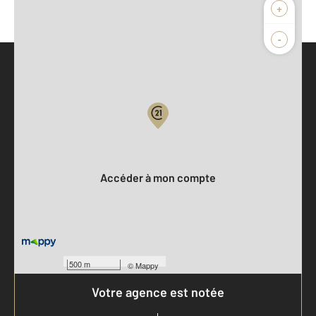
+
-
Parlons de vous, parlons biens
Votre compte :
Accéder à mon compte
500 m
©
Mappy
Votre agence est notée