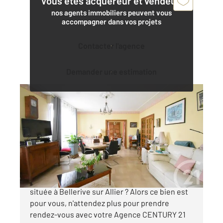
Vous êtes acquéreur et vendeur,
nos agents immobiliers peuvent vous
accompagner dans vos projets
Contacter l'agence
Demander une estimation
BELLERIVE SUR ALLIER 03
2
200 m
, 7 pièces
Ref : 535
Maison à vendre
350 000 €
Vous recherchez une grande maison très bien
située à Bellerive sur Allier ? Alors ce bien est
pour vous, n'attendez plus pour prendre
rendez-vous avec votre Agence CENTURY 21