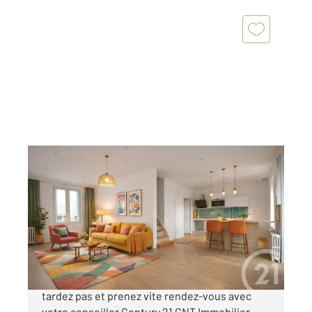
BELLERIVE SUR ALLIER 03
2
95,12 m
, 4 pièces
Ref : 1156
Maison à vendre
174 000 €
L'emplacement est important pour vous ? Ne
tardez pas et prenez vite rendez-vous avec
votre conseiller Century 21 GNT Immobilier