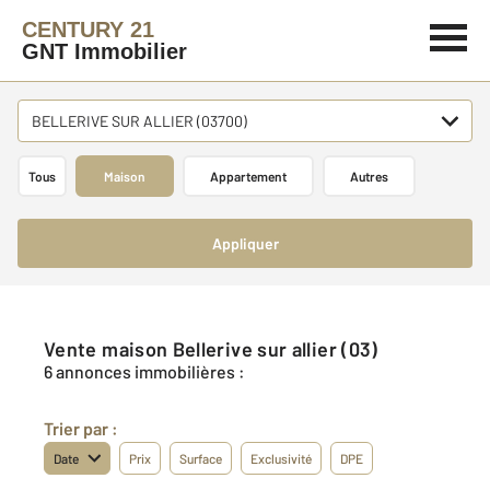
CENTURY 21
GNT Immobilier
BELLERIVE SUR ALLIER (03700)
Tous
Maison
Appartement
Autres
Appliquer
Vente maison Bellerive sur allier (03)
6 annonces immobilières :
Trier par :
Date
Prix
Surface
Exclusivité
DPE