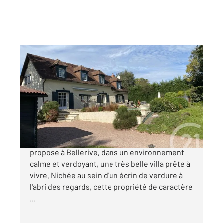
BELLERIVE SUR ALLIER 03
2
219,66 m
, 5 pièces
Ref : 1734
Maison à vendre
680 000 €
Votre Agence Century 21 GNT Immobilier vous
propose à Bellerive, dans un environnement
calme et verdoyant, une très belle villa prête à
vivre. Nichée au sein d'un écrin de verdure à
l'abri des regards, cette propriété de caractère
...