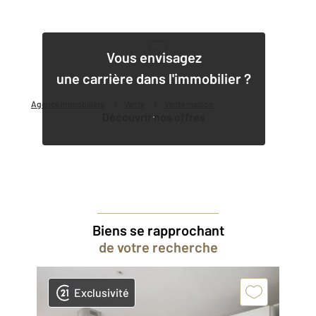
1
Vous envisagez
une carrière dans l'immobilier ?
Agence immobilière
Vente
Vente maison
Découvrir nos offres
Biens se rapprochant
de votre recherche
Exclusivité