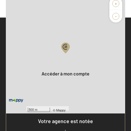
+
-
Parlons de vous, parlons biens
Votre compte :
Accéder à mon compte
500 m
©
Mappy
Votre agence est notée