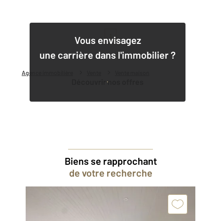
1
Vous envisagez
une carrière dans l'immobilier ?
Agence immobilière
Vente
Vente maison
Découvrir nos offres
Biens se rapprochant
de votre recherche