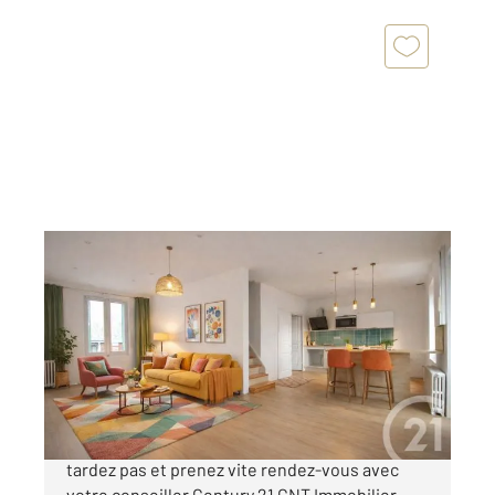
BELLERIVE SUR ALLIER 03
2
95,12 m
, 4 pièces
Ref : 1156
Maison à vendre
174 000 €
L'emplacement est important pour vous ? Ne
tardez pas et prenez vite rendez-vous avec
votre conseiller Century 21 GNT Immobilier