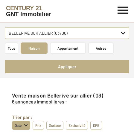
CENTURY 21
GNT Immobilier
BELLERIVE SUR ALLIER (03700)
Tous
Maison
Appartement
Autres
Appliquer
Vente maison Bellerive sur allier (03)
6 annonces immobilières :
Trier par :
Date
Prix
Surface
Exclusivité
DPE