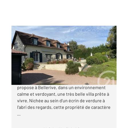
BELLERIVE SUR ALLIER 03
2
219,66 m
, 5 pièces
Ref : 1734
Maison à vendre
680 000 €
Votre Agence Century 21 GNT Immobilier vous
propose à Bellerive, dans un environnement
calme et verdoyant, une très belle villa prête à
vivre. Nichée au sein d'un écrin de verdure à
l'abri des regards, cette propriété de caractère
...