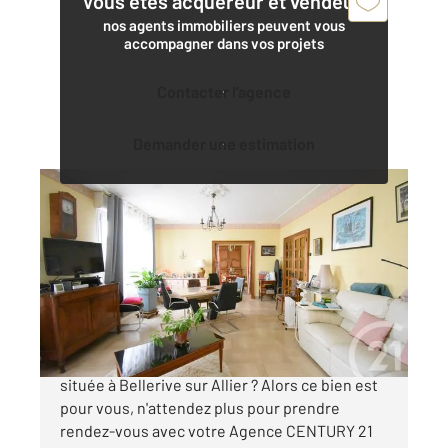
Vous êtes acquéreur et vendeur,
nos agents immobiliers peuvent vous
accompagner dans vos projets
Contacter l'agence
Demander une estimation
BELLERIVE SUR ALLIER 03
2
200 m
, 7 pièces
Ref : 535
Maison à vendre
350 000 €
Vous recherchez une grande maison très bien
située à Bellerive sur Allier ? Alors ce bien est
pour vous, n'attendez plus pour prendre
rendez-vous avec votre Agence CENTURY 21