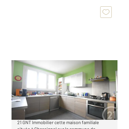
CUSSET 03
2
108 m
, 5 pièces
Ref : 1985
Maison à vendre
170 000 €
Venez découvrir avec votre Agence CENTURY
21 GNT Immobilier cette maison familiale
située à Chassignol sur la commune de