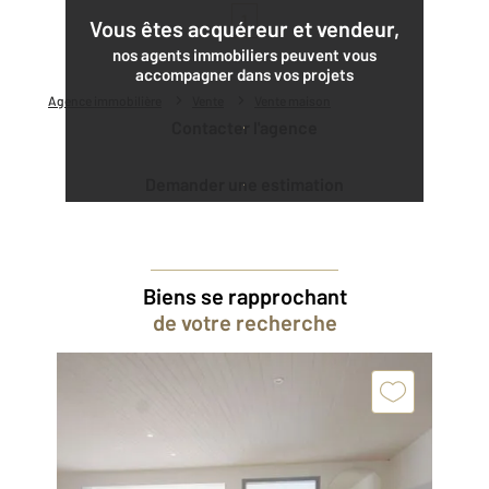
1
Vous êtes acquéreur et vendeur,
nos agents immobiliers peuvent vous
accompagner dans vos projets
Agence immobilière
Vente
Vente maison
Contacter l'agence
Demander une estimation
Biens se rapprochant
de votre recherche