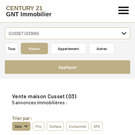
CENTURY 21
GNT Immobilier
CUSSET (03300)
Tous
Maison
Appartement
Autres
Appliquer
Vente maison Cusset (03)
5 annonces immobilières :
Trier par :
Date
Prix
Surface
Exclusivité
DPE